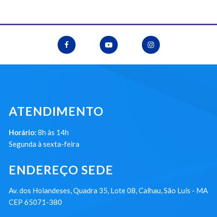
ATENDIMENTO
Horário:
8h às 14h
Segunda à sexta-feira
ENDEREÇO SEDE
Av. dos Holandeses, Quadra 35, Lote 08, Calhau, São Luís - MA
CEP 65071-380