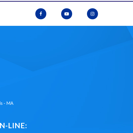
ís - MA
-LINE: