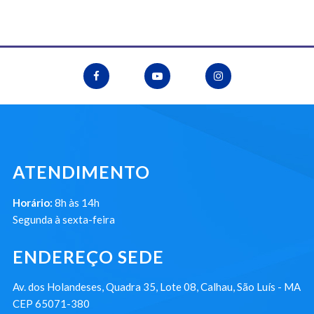
ATENDIMENTO
Horário:
8h às 14h
Segunda à sexta-feira
ENDEREÇO SEDE
Av. dos Holandeses, Quadra 35, Lote 08, Calhau, São Luís - MA
CEP 65071-380