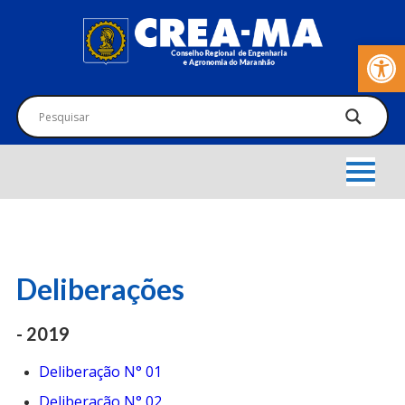
Barra de Fer
Deliberações
- 2019
Deliberação N° 01
Deliberação N° 02