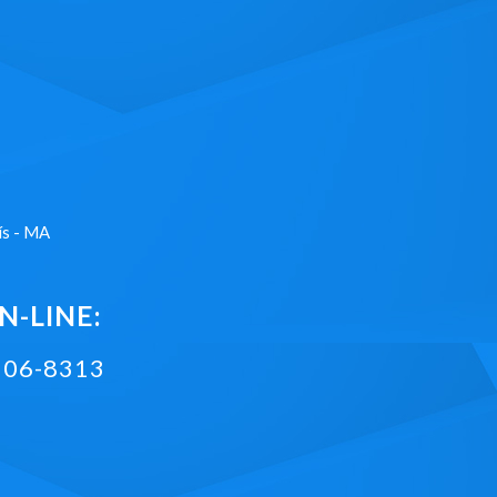
ís - MA
-LINE:
2106-8313