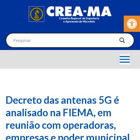
Barra de Fer
Decreto das antenas 5G é
analisado na FIEMA, em
reunião com operadoras,
empresas e poder municipal