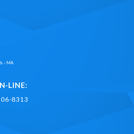
ís - MA
-LINE:
2106-8313