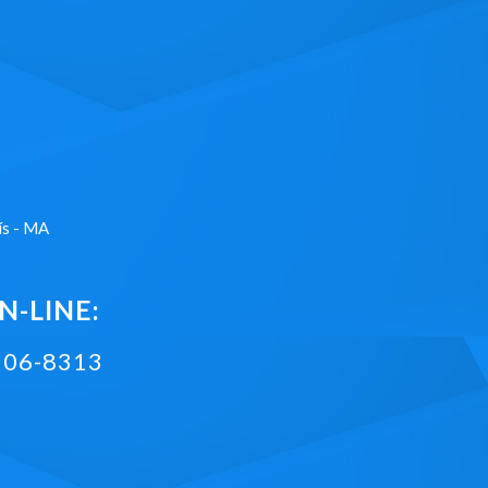
ís - MA
-LINE:
2106-8313