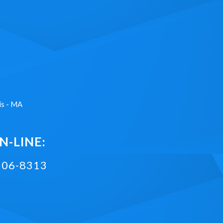
ís - MA
-LINE:
2106-8313