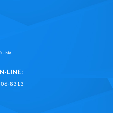
ís - MA
-LINE:
2106-8313