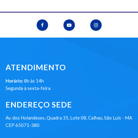
ATENDIMENTO
Horário:
8h às 14h
Segunda à sexta-feira
ENDEREÇO SEDE
Av. dos Holandeses, Quadra 35, Lote 08, Calhau, São Luís - MA
CEP 65071-380