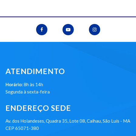
ATENDIMENTO
Horário:
8h às 14h
Segunda à sexta-feira
ENDEREÇO SEDE
Av. dos Holandeses, Quadra 35, Lote 08, Calhau, São Luís - MA
CEP 65071-380