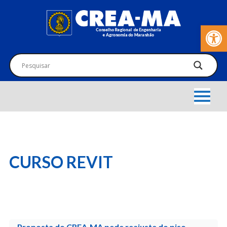
Barra de Fer
CURSO REVIT
Proposta do CREA-MA pede reajuste do piso