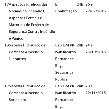
17
Aspectos Jurídicos das
Em
24h
26 e
Normas de Incêndio+
Confirmação
27/09/2015
Aspectos Formais e
Materiais do Projeto de
Segurança Contra Incêndio
e Pânico
18
Sistema Hidráulico de
Cap. BM PR
24h
24 e
Combate a Incêndio
Ivan Ricardo
25/10/2015
Hidrantes
Fernandes -
Eng.
Segurança
Publica
19
Sistema Hidráulico de
Cap. BM PR
24h
28 e
Combate a Incêndio
Ivan Ricardo
29/11/2015
Sprinklers
Fernandes -
Eng.