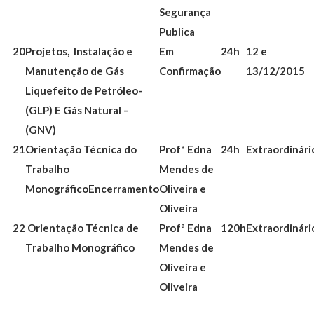
Segurança
Publica
20
Projetos, Instalação e
Em
24h
12 e
Manutenção de Gás
Confirmação
13/12/2015
Liquefeito de Petróleo-
(GLP) E Gás Natural –
(GNV)
21
Orientação Técnica do
Profª Edna
24h
Extraordinári
Trabalho
Mendes de
Monográfico
Encerramento
Oliveira e
Oliveira
22
Orientação Técnica de
Profª Edna
120h
Extraordinári
Trabalho Monográfico
Mendes de
Oliveira e
Oliveira