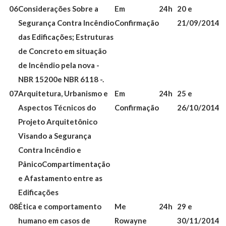
06
Considerações Sobre a
Em
24h
20 e
Segurança Contra Incêndio
Confirmação
21/09/2014
das Edificações; Estruturas
de Concreto em situação
de Incêndio pela nova -
NBR 15200e NBR 6118 -.
07
Arquitetura, Urbanismo e
Em
24h
25 e
Aspectos Técnicos do
Confirmação
26/10/2014
Projeto Arquitetônico
Visando a Segurança
Contra Incêndio e
Pânico
Compartimentação
e Afastamento entre as
Edificações
08
Ética e comportamento
Me
24h
29 e
humano em casos de
Rowayne
30/11/2014