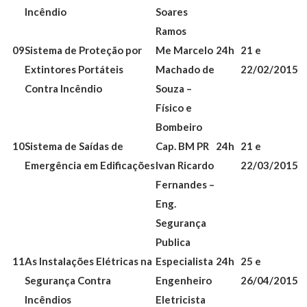
Incêndio
Soares
Ramos
09
Sistema de Proteção por
Me Marcelo
24h
21 e
Extintores Portáteis
Machado de
22/02/2015
Contra Incêndio
Souza –
Físico e
Bombeiro
10
Sistema de Saídas de
Cap. BM PR
24h
21 e
Emergência em Edificações
Ivan Ricardo
22/03/2015
Fernandes –
Eng.
Segurança
Publica
11
As Instalações Elétricas na
Especialista
24h
25 e
Segurança Contra
Engenheiro
26/04/2015
Incêndios
Eletricista