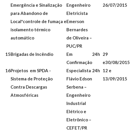
Emergência e Sinalização
Engenheiro
26/07/2015
para Abandono de
Eletricista
Local
*controle de fumaça e
Emerson
isolamento térmico
Bernardes
automático
de Oliveira –
PUC/PR
15
Brigadas de Incêndio
Em
24h
29
Confirmação
e30/08/2015
16
Projetos em SPDA -
Especialista
24h
12 e
Sistema de Proteção
Flávio Edson
13/09/2015
Contra Descargas
Serbena –
Atmosféricas
Engenheiro
Industrial
Elétrico e
Eletrônico –
CEFET/PR