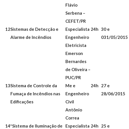
Flávio
Serbena –
CEFET/PR
12
Sistemas de Detecção e
Especialista
24h
30 e
Alarme de Incêndios
Engenheiro
031/05/2015
Eletricista
Emerson
Bernardes
de Oliveira –
PUC/PR
13
Sistema de Controle da
Me e
24h
27 e
Fumaça de Incêndios nas
Engenheiro
28/06/2015
Edificações
Civil
Antônio
Correa
14
*Sistema de Iluminação de
Especialista
24h
25 e