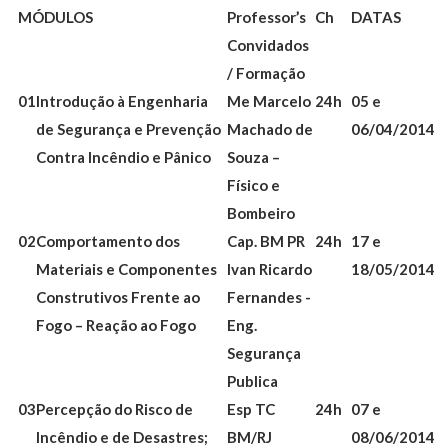
MÓDULOS
Professor’s
Ch
DATAS
Convidados
/ Formação
01
Introdução à Engenharia
Me Marcelo
24h
05 e
de Segurança e Prevenção
Machado de
06/04/2014
Contra Incêndio e Pânico
Souza –
Físico e
Bombeiro
02
Comportamento dos
Cap. BM PR
24h
17 e
Materiais e Componentes
Ivan Ricardo
18/05/2014
Construtivos Frente ao
Fernandes -
Fogo – Reação ao Fogo
Eng.
Segurança
Publica
03
Percepção do Risco de
Esp TC
24h
07 e
Incêndio e de Desastres;
BM/RJ
08/06/2014