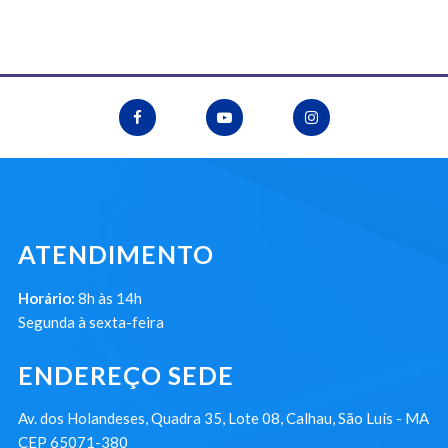
ATENDIMENTO
Horário:
8h às 14h
Segunda à sexta-feira
ENDEREÇO SEDE
Av. dos Holandeses, Quadra 35, Lote 08, Calhau, São Luís - MA
CEP 65071-380