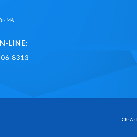
ís - MA
-LINE:
2106-8313
CREA - 