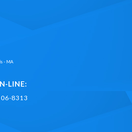
ís - MA
-LINE:
2106-8313