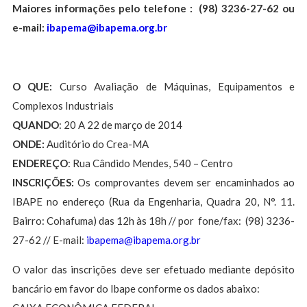
Maiores informações pelo t
elefone : (98) 3236-27-62 ou
e
-mail:
ibapema@ibapema.org.br
O QUE:
Curso Avaliação de Máquinas, Equipamentos e
Complexos Industriais
QUANDO
: 20 A 22 de março de 2014
ONDE:
Auditório do Crea-MA
ENDEREÇO
: Rua Cândido Mendes, 540 – Centro
INSCRIÇÕES:
Os comprovantes devem ser encaminhados ao
IBAPE no endereço (Rua da Engenharia, Quadra 20, N°. 11.
Bairro: Cohafuma) das 12h às 18h // por fone/fax: (98) 3236-
27-62 // E-mail:
ibapema@ibapema.org.br
O valor das inscrições deve ser efetuado mediante depósito
bancário em favor do Ibape conforme os dados abaixo: