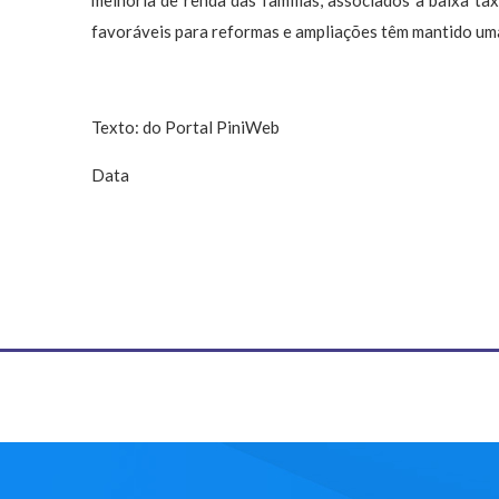
melhoria de renda das famílias, associados à baixa ta
favoráveis para reformas e ampliações têm mantido uma
Texto: do Portal PiniWeb
Data