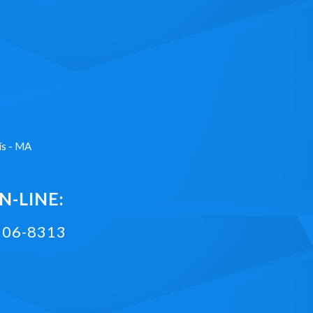
ís - MA
-LINE:
2106-8313