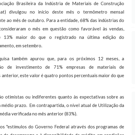
ciação Brasileira da Indústria de Materiais de Construção
mat) divulgou no início deste mês o termômetro mensal
nte ao mês de outubro. Para a entidade, 68% das indústrias do
consideraram o mês em questão como favorável às vendas,
e 13% maior do que o registrado na última edição do
amento, em setembro.
quisa também apurou que, para os próximos 12 meses, a
ção de investimento de 71% empresas de materiais de
nterior, este valor é quatro pontos percentuais maior do que
 otimistas ou indiferentes quanto às expectativas sobre as
édio prazo. Em contrapartida, o nível atual de Utilização da
édia verificada no mês anterior (83%).
 os "estímulos do Governo Federal através dos programas de