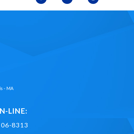
ís - MA
-LINE:
2106-8313