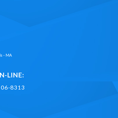
ís - MA
-LINE:
2106-8313