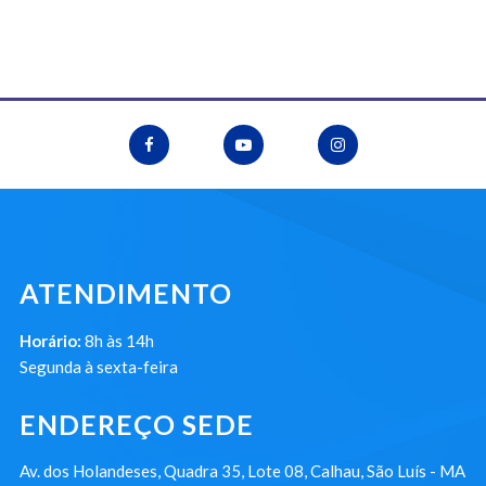
ATENDIMENTO
Horário:
8h às 14h
Segunda à sexta-feira
ENDEREÇO SEDE
Av. dos Holandeses, Quadra 35, Lote 08, Calhau, São Luís - MA