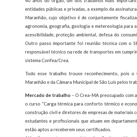
40 anos do órgão, um dos trabalhos mais importan
entidades públicas e privadas, a exemplo da assinatur
Maranhão, cujo objetivo é de conjuntamente fiscaliza
agronomia, geografia, geologia e metereologia para a 
acessibilidade, proteção ambiental, defesa do consum
Outro passo importante foi reunião técnica com o S
responsável técnico na rede de transportes em cumprim
sistema Confea/Crea.
Todo esse trabalho trouxe reconhecimento, pois 
Maranhão e da Câmara Municipal de São Luís pelos trab
Mercado de trabalho
– O Crea-MA preocupado com a q
o curso “Carga térmica para conforto térmico e econo
construção civil e diretores de empresas de materiais 
estudantes e profissionais que atuam em departamento
estão aptos a receberem seus certificados.