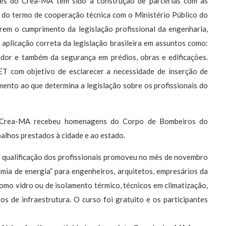
tes do Crea-MA tem sido a construção de parcerias com as
a do termo de cooperação técnica com o Ministério Público do
rem o cumprimento da legislação profissional da engenharia,
aplicação correta da legislação brasileira em assuntos como:
idor e também da segurança em prédios, obras e edificações.
ET com objetivo de esclarecer a necessidade de inserção de
ento ao que determina a legislação sobre os profissionais do
o Crea-MA recebeu homenagens do Corpo de Bombeiros do
alhos prestados à cidade e ao estado.
ualificação dos profissionais promoveu no mês de novembro
mia de energia” para engenheiros, arquitetos, empresários da
como vidro ou de isolamento térmico, técnicos em climatização,
s de infraestrutura. O curso foi gratuito e os participantes