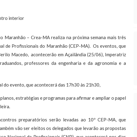
 Maranhão – Crea-MA realiza na próxima semana mais três
ual de Profissionais do Maranhão (CEP-MA). Os eventos, que
erilo Macedo, acontecerão em Açailândia (25/06), Imperatriz
 graduandos, professores da engenharia e da agronomia e a
al do evento, que acontecerá das 17h30 às 21h30,
 planos, estratégias e programas para afirmar e ampliar o papel
eira.
ontros preparatórios serão levadas ao 10º CEP-MA, que
 também vão ser eleitos os delegados que levarão as propostas
so Nacional de Profissionais (CNP), que acontecerá nos dias