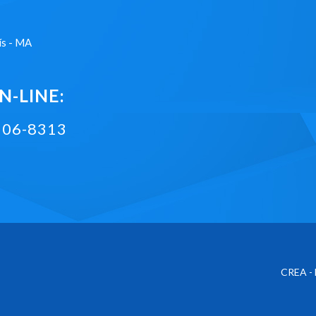
ís - MA
-LINE:
2106-8313
CREA - 