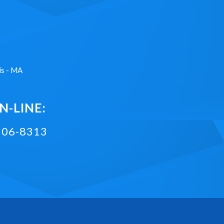
ís - MA
-LINE:
2106-8313