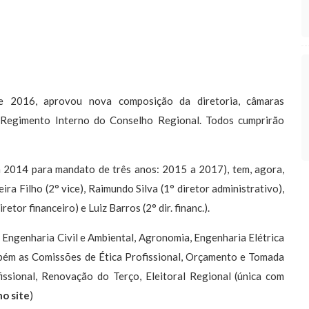
e 2016, aprovou nova composição da diretoria, câmaras
o Regimento Interno do Conselho Regional. Todos cumprirão
 2014 para mandato de três anos: 2015 a 2017), tem, agora,
ira Filho (2° vice), Raimundo Silva (1° diretor administrativo),
retor financeiro) e Luiz Barros (2° dir. financ.).
 Engenharia Civil e Ambiental, Agronomia, Engenharia Elétrica
bém as Comissões de Ética Profissional, Orçamento e Tomada
ssional, Renovação do Terço, Eleitoral Regional (única com
no site
)