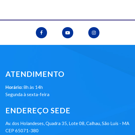
ATENDIMENTO
Horário:
8h às 14h
Segunda à sexta-feira
ENDEREÇO SEDE
Av. dos Holandeses, Quadra 35, Lote 08, Calhau, São Luís - MA
CEP 65071-380