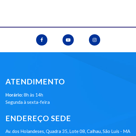
ATENDIMENTO
Horário:
8h às 14h
Segunda à sexta-feira
ENDEREÇO SEDE
Av. dos Holandeses, Quadra 35, Lote 08, Calhau, São Luís - MA