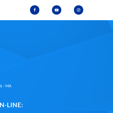
ís - MA
-LINE: