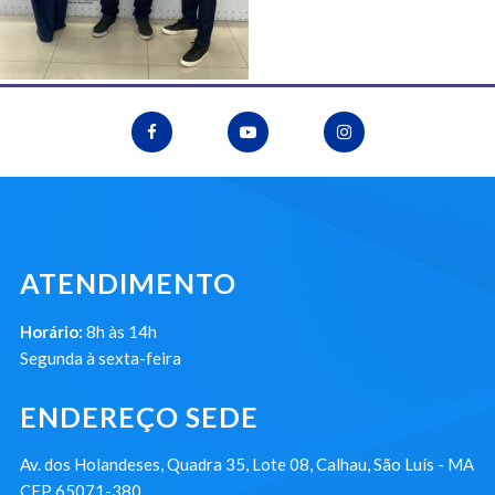
ATENDIMENTO
Horário:
8h às 14h
Segunda à sexta-feira
ENDEREÇO SEDE
Av. dos Holandeses, Quadra 35, Lote 08, Calhau, São Luís - MA
CEP 65071-380