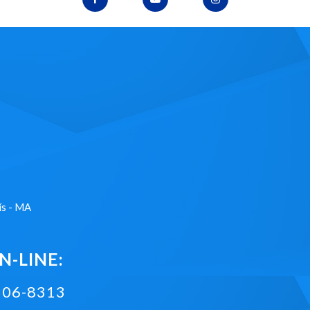
ís - MA
-LINE:
2106-8313