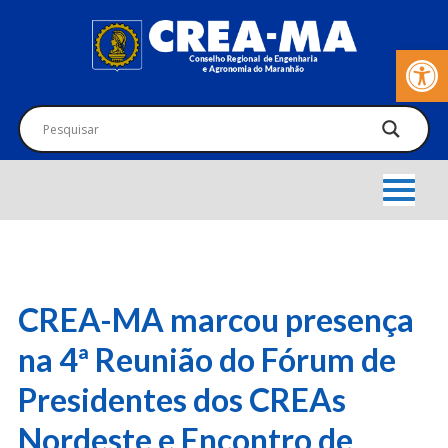
Barra de Fer
CREA-MA marcou presença
na 4ª Reunião do Fórum de
Presidentes dos CREAs
Nordeste e Encontro de