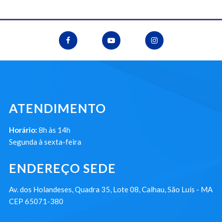
ATENDIMENTO
Horário:
8h às 14h
Segunda à sexta-feira
ENDEREÇO SEDE
Av. dos Holandeses, Quadra 35, Lote 08, Calhau, São Luís - MA
CEP 65071-380