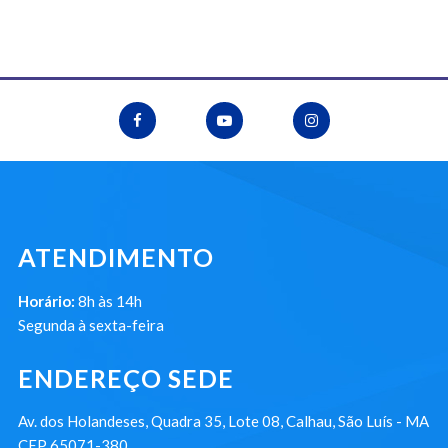
ATENDIMENTO
Horário:
8h às 14h
Segunda à sexta-feira
ENDEREÇO SEDE
Av. dos Holandeses, Quadra 35, Lote 08, Calhau, São Luís - MA
CEP 65071-380