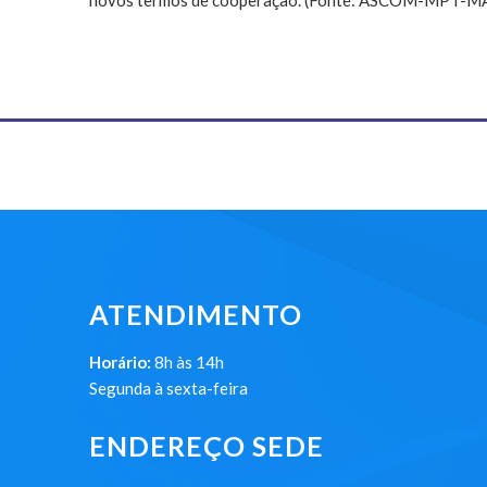
novos termos de cooperação. (Fonte: ASCOM-MPT-M
ATENDIMENTO
Horário:
8h às 14h
Segunda à sexta-feira
ENDEREÇO SEDE