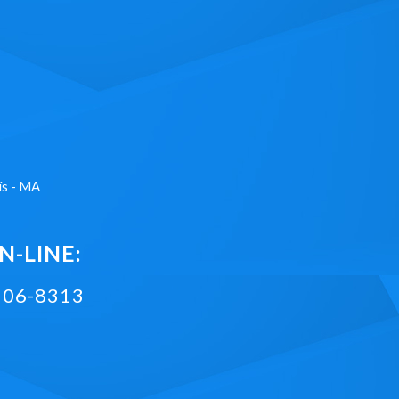
ís - MA
-LINE:
2106-8313