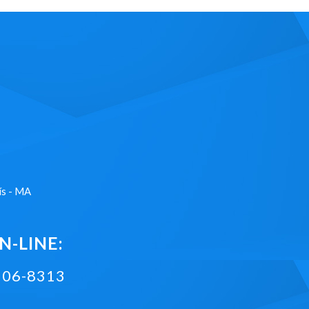
ís - MA
-LINE:
2106-8313