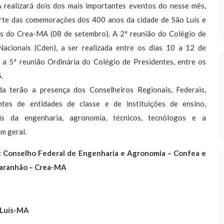
realizará dois dos mais importantes eventos do nesse mês,
rte das comemorações dos 400 anos da cidade de São Luís e
s do Crea-MA (08 de setembro). A 2ª reunião do Colégio de
Nacionais (Cden), a ser realizada entre os dias 10 a 12 de
 a 5ª reunião Ordinária do Colégio de Presidentes, entre os
.
a terão a presença dos Conselheiros Regionais, Federais,
ntes de entidades de classe e de instituições de ensino,
ais da engenharia, agronomia, técnicos, tecnólogos e a
m geral.
: Conselho Federal de Engenharia e Agronomia – Confea e
Maranhão – Crea-MA
o Luís-MA