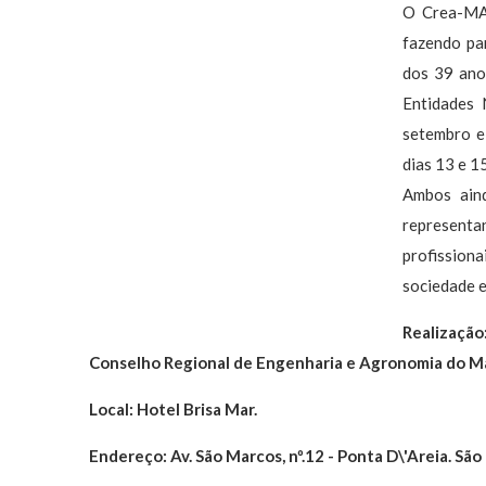
O Crea-MA 
fazendo pa
dos 39 ano
Entidades 
setembro e
dias 13 e 15
Ambos aind
representa
profission
sociedade e
Realização
Conselho Regional de Engenharia e Agronomia do 
Local: Hotel Brisa Mar.
Endereço: Av. São Marcos, nº.12 - Ponta D\'Areia. Sã