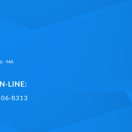
ís - MA
-LINE:
2106-8313