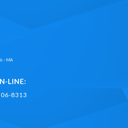
ís - MA
-LINE:
2106-8313