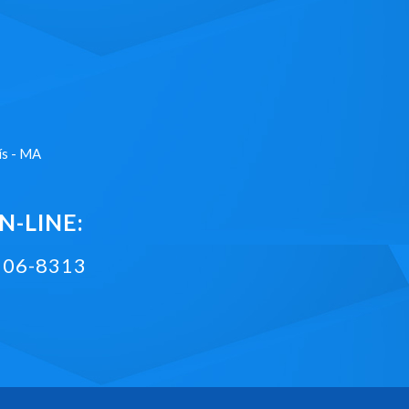
ís - MA
-LINE:
2106-8313