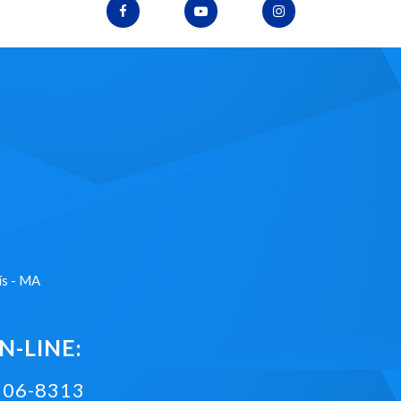
ís - MA
-LINE:
2106-8313