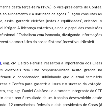
anhã desta terça-feira (19/6), o vice-presidente do Confea,
isa ao alinhamento e à unicidade de ações. “Façam consultas ao
 assim, garantir eleições justas e equilibradas”, orientou o
l Krüger. A liderança enfatizou, ainda, o papel das comissões
ofissional. “Trabalhem com isonomia, divulgando informações
evento democrático do nosso Sistema”, incentivou Nicoleit.
)
, eng. civ. Daltro Pereira, ressaltou a importância dos Creas
s eleitorais têm uma responsabilidade muito grande na
afirmou o coordenador, sublinhando que o atual seminário
reas e Confea para garantir a lisura e o sucesso da votação.
to, eng. agr. Daniel Galafassi, e a também integrante da CEF
to deste ano é resultado de um trabalho desenvolvido desde
odo, 12 conselheiros federais e dois presidentes de Creas já