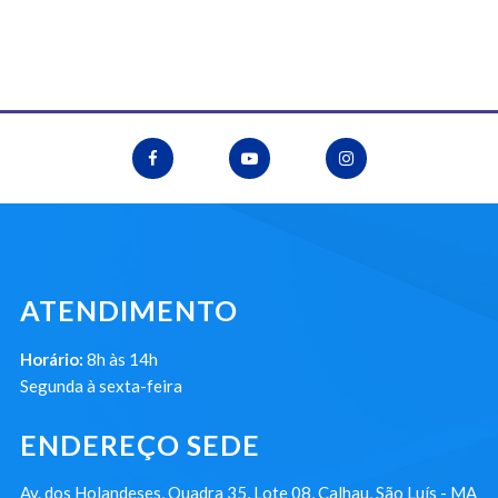
ATENDIMENTO
Horário:
8h às 14h
Segunda à sexta-feira
ENDEREÇO SEDE
Av. dos Holandeses, Quadra 35, Lote 08, Calhau, São Luís - MA