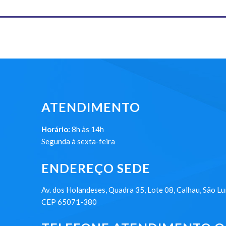
ATENDIMENTO
Horário:
8h às 14h
Segunda à sexta-feira
ENDEREÇO SEDE
Av. dos Holandeses, Quadra 35, Lote 08, Calhau, São Lu
CEP 65071-380