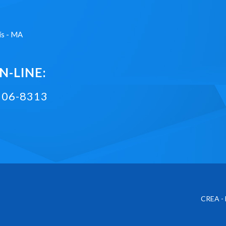
ís - MA
-LINE:
2106-8313
CREA - 