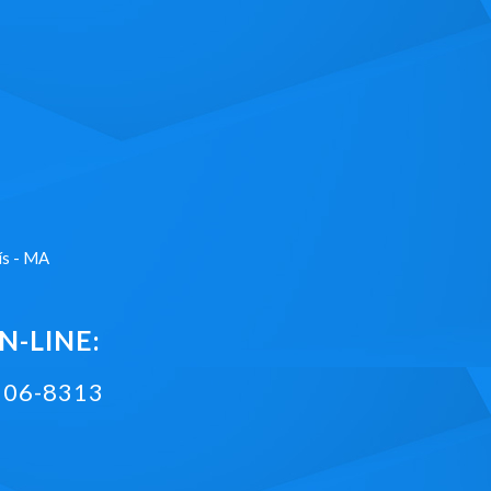
ís - MA
-LINE:
2106-8313