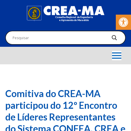
Barra de Fer
Comitiva do CREA-MA
participou do 12º Encontro
de Líderes Representantes
do Sistema CONFEA, CREA e