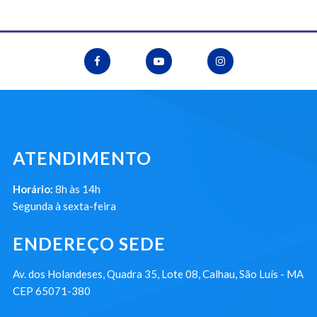
ATENDIMENTO
Horário:
8h às 14h
Segunda à sexta-feira
ENDEREÇO SEDE
Av. dos Holandeses, Quadra 35, Lote 08, Calhau, São Luís - MA
CEP 65071-380