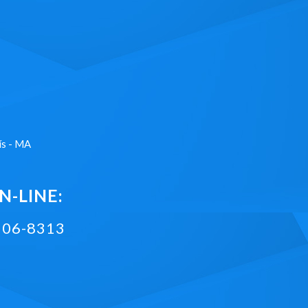
ís - MA
-LINE:
2106-8313