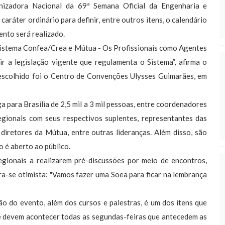
nizadora Nacional da 69ª Semana Oficial da Engenharia e
ráter ordinário para definir, entre outros itens, o calendário
ento será realizado.
Sistema Confea/Crea e Mútua - Os Profissionais como Agentes
r a legislação vigente que regulamenta o Sistema”, afirma o
l escolhido foi o Centro de Convenções Ulysses Guimarães, em
 para Brasília de 2,5 mil a 3 mil pessoas, entre coordenadores
egionais com seus respectivos suplentes, representantes das
diretores da Mútua, entre outras lideranças. Além disso, são
o é aberto ao público.
egionais a realizarem pré-discussões por meio de encontros,
ra-se otimista: "Vamos fazer uma Soea para ficar na lembrança
 do evento, além dos cursos e palestras, é um dos itens que
e devem acontecer todas as segundas-feiras que antecedem as