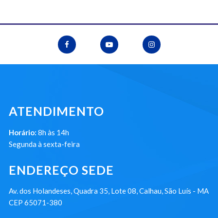
ATENDIMENTO
Horário:
8h às 14h
Segunda à sexta-feira
ENDEREÇO SEDE
Av. dos Holandeses, Quadra 35, Lote 08, Calhau, São Luís - MA
CEP 65071-380