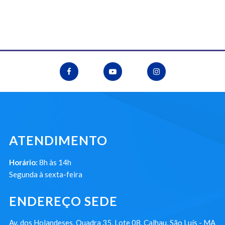
ATENDIMENTO
Horário:
8h às 14h
Segunda à sexta-feira
ENDEREÇO SEDE
Av. dos Holandeses, Quadra 35, Lote 08, Calhau, São Luís - MA