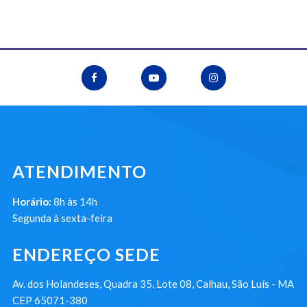
ATENDIMENTO
Horário:
8h às 14h
Segunda à sexta-feira
ENDEREÇO SEDE
Av. dos Holandeses, Quadra 35, Lote 08, Calhau, São Luís - MA
CEP 65071-380