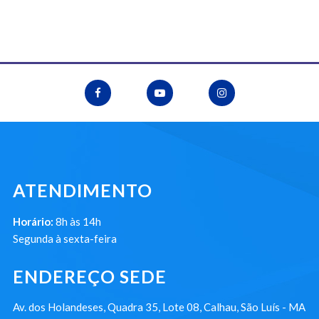
ATENDIMENTO
Horário:
8h às 14h
Segunda à sexta-feira
ENDEREÇO SEDE
Av. dos Holandeses, Quadra 35, Lote 08, Calhau, São Luís - MA