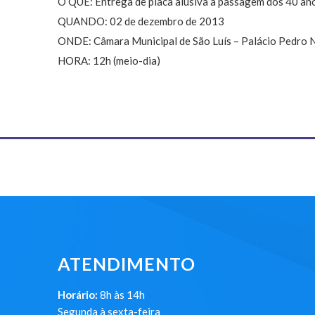
O QUE: Entrega de placa alusiva à passagem dos 40 a
QUANDO: 02 de dezembro de 2013
ONDE: Câmara Municipal de São Luís – Palácio Pedro Ne
HORA: 12h (meio-dia)
ATENDIMENTO
Horário:
8h às 14h
Segunda à sexta-feira