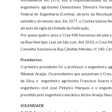
normalmente em 1970, sob a responsabilidade do en
engenheiro agrônomo Demóstenes Silvestre Fernand
Federal de Engenharia (Confea), através da Resoluçã
setembro do mesmo ano. Em 1977, o Confea baixou Res
através da sigla da Unidade da Federação.
Por quase quatro anos o Crea-MA funcionou em uma sala
na Rua Henrique Leal, em São Luís. Até 2010, o Crea-M
Conselho funciona na Rua Cândido Mendes, nº. 540. Cen
Presidentes
O primeiro presidente foi o professor e engenheiro ag
Ribamar Araújo. Os presidentes que assumiram o Cre
da Silva, o engenheiro agrônomo Francisco Soares da
engenheiro civil José Pinheiro Marques e o engen
presidido pelo engenheiro mecânico Alcino Araújo Nasc
SOLENIDADE