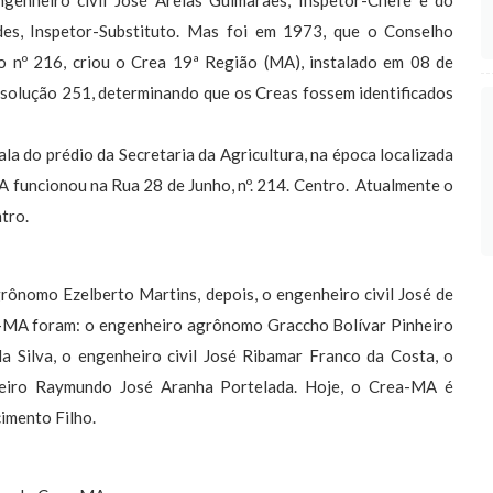
genheiro civil José Areias Guimarães, Inspetor-Chefe e do
es, Inspetor-Substituto. Mas foi em 1973, que o Conselho
o nº 216, criou o Crea 19ª Região (MA), instalado em 08 de
olução 251, determinando que os Creas fossem identificados
 do prédio da Secretaria da Agricultura, na época localizada
A funcionou na Rua 28 de Junho, nº. 214. Centro. Atualmente o
tro.
rônomo Ezelberto Martins, depois, o engenheiro civil José de
a-MA foram: o engenheiro agrônomo Graccho Bolívar Pinheiro
 Silva, o engenheiro civil José Ribamar Franco da Costa, o
heiro Raymundo José Aranha Portelada. Hoje, o Crea-MA é
imento Filho.