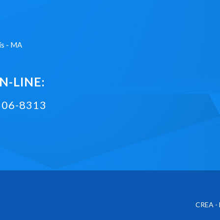
ís - MA
-LINE:
2106-8313
CREA - 