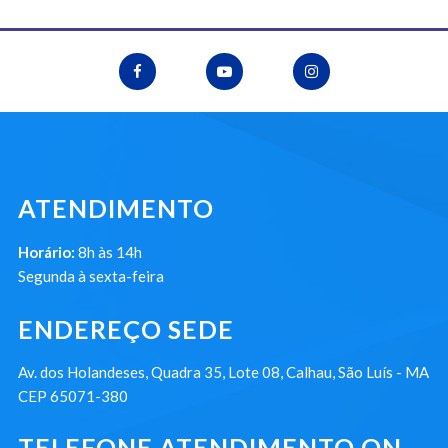
ATENDIMENTO
Horário:
8h às 14h
Segunda à sexta-feira
ENDEREÇO SEDE
Av. dos Holandeses, Quadra 35, Lote 08, Calhau, São Luís - MA
CEP 65071-380
TELEFONE ATENDIMENTO ON-